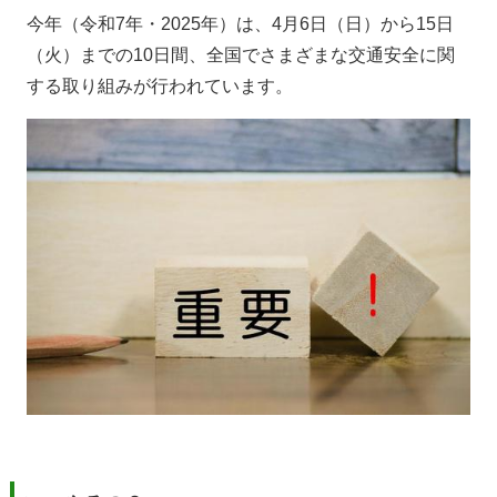
今年（令和
7
年・
2025
年）は、
4
月
6
日（日）から
15
日
（火）までの
10
日間、全国でさまざまな交通安全に関
する取り組みが行われています。